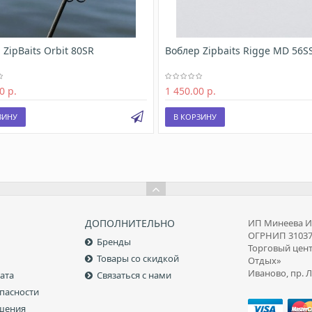
 ZipBaits Orbit 80SR
Воблер Zipbaits Rigge MD 56S
0 р.
1 450.00 р.
ЗИНУ
В КОРЗИНУ
ДОПОЛНИТЕЛЬНО
ИП Минеева И.
ОГРНИП 31037
Бренды
Торговый цен
Товары со скидкой
Отдых»
Иваново, пр. Л
ата
Связаться с нами
пасности
ашения