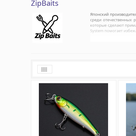
ZipBaits
Японский производите
среди отечественных 
которые сделают приман
System помогает избеж