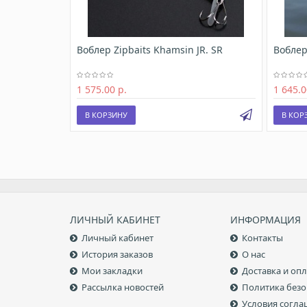
Воблер Zipbaits Khamsin JR. SR
Воблер
1 575.00 р.
1 645.0
В КОРЗИНУ
В КОР
ЛИЧНЫЙ КАБИНЕТ
ИНФОРМАЦИЯ
Личный кабинет
Контакты
История заказов
О нас
Мои закладки
Доставка и опл
Рассылка новостей
Политика безо
Условия согл