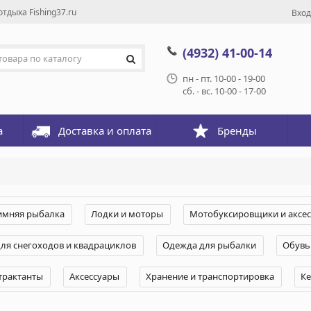
тдыха Fishing37.ru
Вход
(4932) 41-00-14
пн - пт. 10-00 - 19-00
сб. - вс. 10-00 - 17-00
а
Доставка и оплата
Бренды
имняя рыбалка
Лодки и моторы
Мотобуксировщики и аксе
для снегоходов и квадрациклов
Одежда для рыбалки
Обувь
трактанты
Аксессуары
Хранение и транспортировка
К