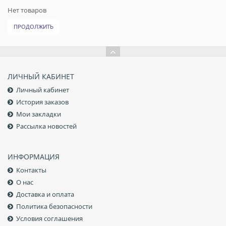
мореходные качества лодок за счет увеличения их килеватости.
Нет товаров
Кроме этого, за счет удлинения весел, использования
итальянских клапанов Bravo и дополнительного бронирования
ПРОДОЛЖИТЬ
стала богаче сама комплектация моделей.
ЛИЧНЫЙ КАБИНЕТ
Личный кабинет
История заказов
Мои закладки
Рассылка новостей
ИНФОРМАЦИЯ
Контакты
О нас
Доставка и оплата
Политика безопасности
Условия соглашения