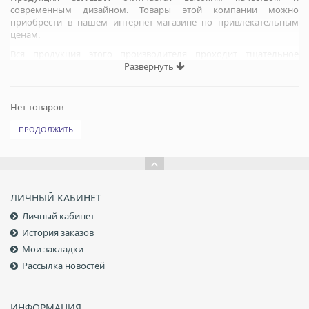
современным дизайном. Товары этой компании можно
приобрести в нашем интернет-магазине по привлекательным
ценам.
Вся продукция этого производителя проходит тщательное
тестирование и отбор российскими спортсменами-рыболовами.
Развернуть
Многие товары под маркой SIWEIDA были созданы
непосредственно при участии российских экспертов, при этом
учитывались не только цена и качественные особенности товара,
Нет товаров
но также опыт и пожелания рыболовов, которые были успешно
воплощены в жизнь.
ПРОДОЛЖИТЬ
ЛИЧНЫЙ КАБИНЕТ
Личный кабинет
История заказов
Мои закладки
Рассылка новостей
ИНФОРМАЦИЯ